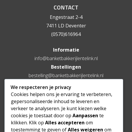
CONTACT
Engestraat 2-4
7411 LD Deventer
(0570)616964
Informatie
info@banketbakkerijlentelink.nl
Bestellingen
bestelling@banketbakkerijlentelink.nl
We respecteren je privacy
Cookies helpen ons je ervaring te verbeteren,
OPENINGSTIJDEN
gepersonaliseerde inhoud te leveren en
Maandag
Gesloten
verkeer te analyseren. Je kunt kiezen welke
cookies je toestaat door op
Aanpassen
te
Dinsdag t/m vrijdag
09:00 – 17:30
klikken. Klik op
Alles accepteren
om
Zaterdag
09:00 – 17:00
toestemming te geven of
Alles weigeren
om