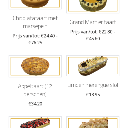
Chipolatataart met
Grand Marnier taart
marsepein
Prijs van/tot:
€
22.80
-
Prijs van/tot:
€
24.40
-
€
45.60
€
76.25
Limoen merengue slof
Appeltaart (12
personen)
€
13.95
€
34.20